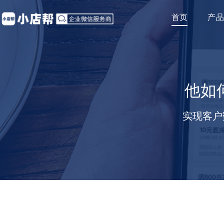
首页
产
生活服务行
产品
企微批量引
企业服务行
他如
企微管家
教育培训行
实现客户
自主品牌商
医药行业
微信客服