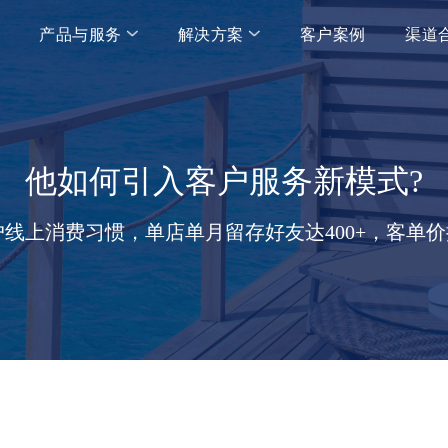
产品与服务
解决方案
客户案例
渠道
生活服务行业
电商行业
证券行业
产品
服务
企微批量引流
新零售升级
聊天会话存档
企业服务行业
商超行业
银行行业
他如何引入客户服务新模式?
企微管家
代运营服务
培训服务
教育培训行业
餐饮行业
保险行业
线上消费习惯，单店单月留存好友达400+，客单价
自主品牌商城
定制化&私有化
智能硬件
医药行业
食品行业
地产行业
微信客服
咨询陪跑服务